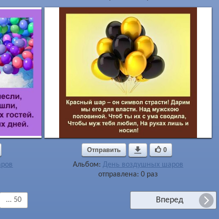
Отправить

0
аров
Альбом:
День воздушных шаров
отправлена: 0 раз
Вперед
... 50