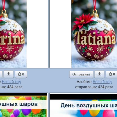

0
Отправить

0
:
Новый год
Альбом:
Новый год
на: 434 раза
отправлена: 424 раза