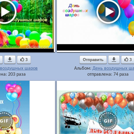

3
Отправить

3
 воздушных шаров
Альбом:
День воздушных ш
на: 203 раза
отправлена: 74 раза