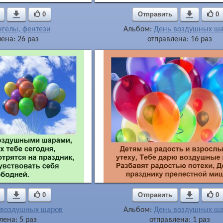

0
Отправить

0
нгелы, фентези
Альбом:
День воздушных ш
ена: 26 раз
отправлена: 16 раз

0
Отправить

0
 воздушных шаров
Альбом:
День воздушных ш
лена: 5 раз
отправлена: 1 раз