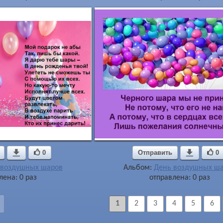

0
Отправить

0
 воздушных шаров
Альбом:
День воздушных ш
лена: 0 раз
отправлена: 0 раз
1
2
3
4
5
6