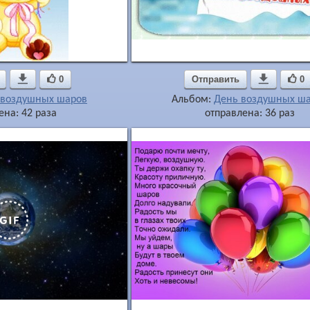

0
Отправить

0
 воздушных шаров
Альбом:
День воздушных ш
ена: 42 раза
отправлена: 36 раз