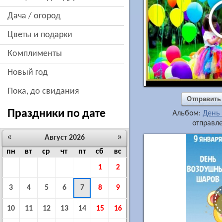
дача / огород
цветы и подарки
комплименты
новый год
пока, до свидания
Отправить
Праздники по дате
Альбом:
День
отправле
«
»
Август 2026
пн
вт
ср
чт
пт
сб
вс
1
2
3
4
5
6
7
8
9
10
11
12
13
14
15
16