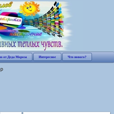
о от Деда Мороза
Интересное
Что нового?
ар