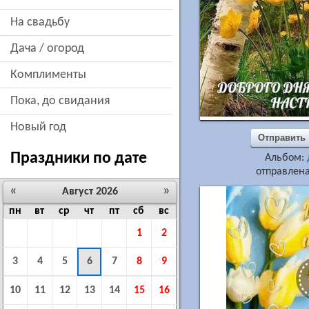
на свадьбу
дача / огород
комплименты
пока, до свидания
новый год
Отправить
Праздники по дате
Альбом:
отправлена
«
»
Август 2026
пн
вт
ср
чт
пт
сб
вс
1
2
3
4
5
6
7
8
9
10
11
12
13
14
15
16