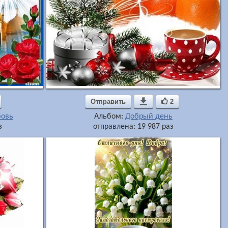
Отправить

2
бовь
Альбом:
Добрый день
з
отправлена: 19 987 раз