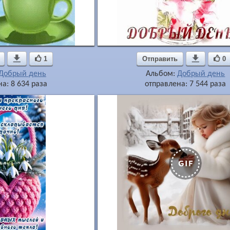

1
Отправить

0
Добрый день
Альбом:
Добрый день
а: 8 634 раза
отправлена: 7 544 раза