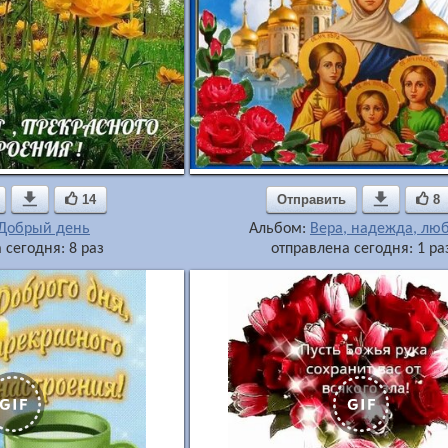

14
Отправить

8
Добрый день
Альбом:
Вера, надежда, лю
 сегодня: 8 раз
отправлена сегодня: 1 ра