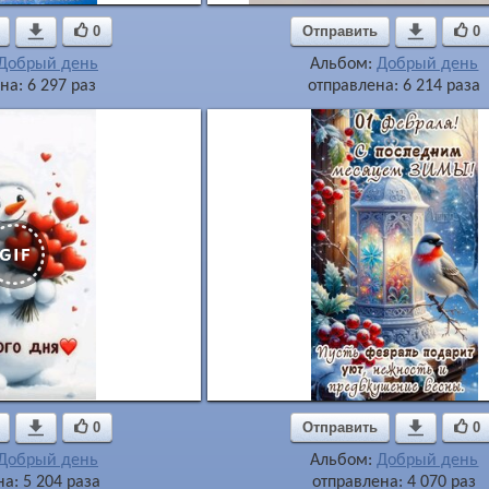

0
Отправить

0
Добрый день
Альбом:
Добрый день
на: 6 297 раз
отправлена: 6 214 раза

0
Отправить

0
Добрый день
Альбом:
Добрый день
а: 5 204 раза
отправлена: 4 070 раз