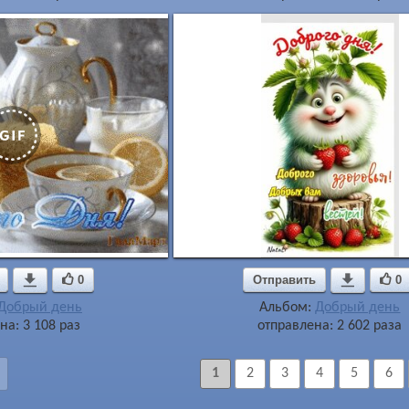

0
Отправить

0
Добрый день
Альбом:
Добрый день
на: 3 108 раз
отправлена: 2 602 раза
1
2
3
4
5
6