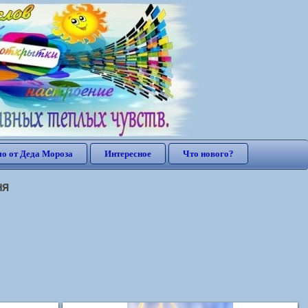
о от Деда Мороза
Интересное
Что нового?
ня