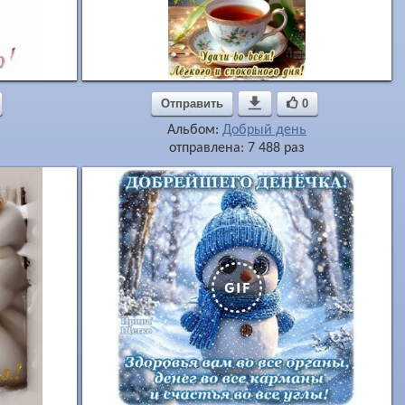
Отправить

0
Альбом:
Добрый день
отправлена: 7 488 раз