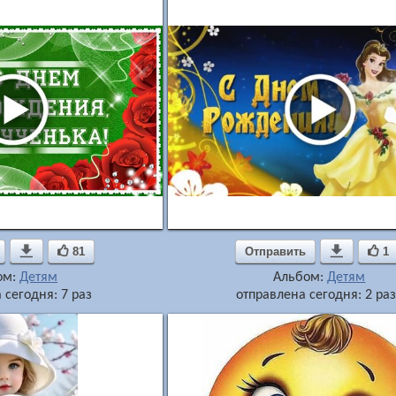

81
Отправить

1
ом:
Детям
Альбом:
Детям
 сегодня: 7 раз
отправлена сегодня: 2 ра