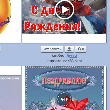
Отправить

0
Альбом:
Детям
отправлена: 483 раза