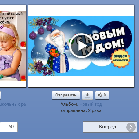
Отправить

0
ошкольных работников
Альбом:
Новый год
отправлена: 2 раза
Вперед
... 50