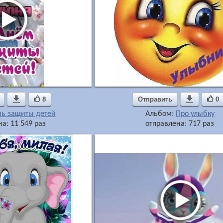

8
Отправить

0
ь защиты детей
Альбом:
Про улыбку
а: 11 549 раз
отправлена: 717 раз