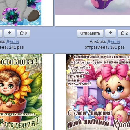

0
Отправить

2
ом:
Детям
Альбом:
Детям
ена: 241 раз
отправлена: 181 раз