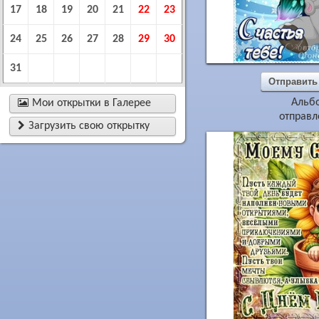
17
18
19
20
21
22
23
24
25
26
27
28
29
30
31
Отправить
Альб

Мои открытки в Галерее
отправл

Загрузить свою открытку