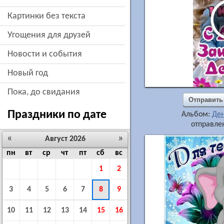
картинки без текста
угощения для друзей
новости и события
новый год
пока, до свидания
Отправить
Праздники по дате
Альбом:
Ден
отправлен
«
»
Август 2026
пн
вт
ср
чт
пт
сб
вс
1
2
3
4
5
6
7
8
9
10
11
12
13
14
15
16