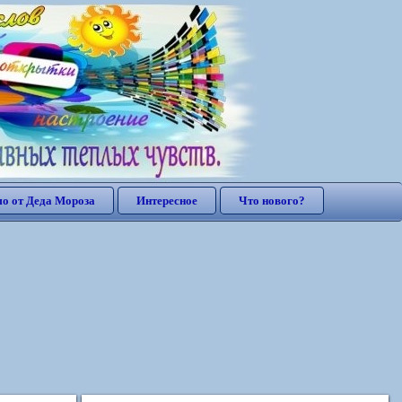
о от Деда Мороза
Интересное
Что нового?