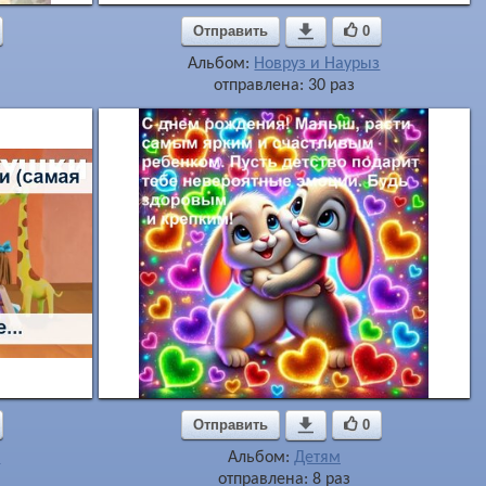
Отправить

0
Альбом:
Новруз и Наурыз
отправлена: 30 раз
Отправить

0
и
Альбом:
Детям
отправлена: 8 раз