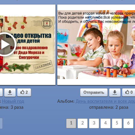

2
Отправить

0
:
Новый год
Альбом:
День воспитателя и всех д
ена: 3 раза
отправлена: 2 раза
1
2
3
4
5
6