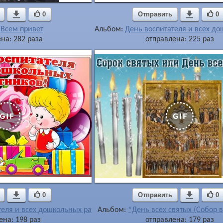

0
Отправить

0
:
Всем привет
Альбом:
День воспитателя и всех д
на: 282 раза
отправлена: 225 раз

0
Отправить

0
теля и всех дошкольных работников
Альбом:
*День всех святых (Собор в
ена: 198 раз
отправлена: 179 раз