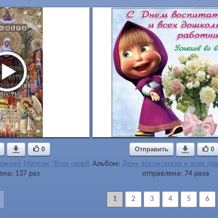

0
Отправить

0
ожией Матери "Всех скорбящих Радость"
Альбом:
День воспитателя и всех д
ена: 137 раз
отправлена: 74 раза
1
2
3
4
5
6