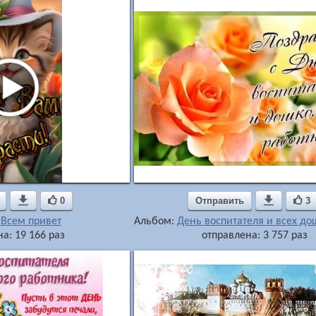

0
Отправить

3
:
Всем привет
Альбом:
День воспитателя и всех д
а: 19 166 раз
отправлена: 3 757 раз