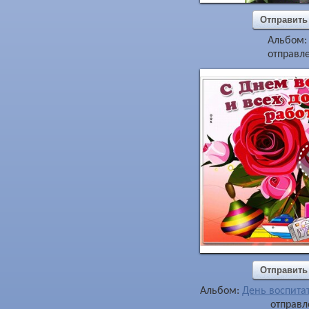
Отправить
Альбом
отправле
Отправить
Альбом:
День воспита
отправл