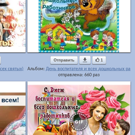
Отправить

1
сех святых)
Альбом:
День воспитателя и всех дошкольных раб
отправлена: 660 раз