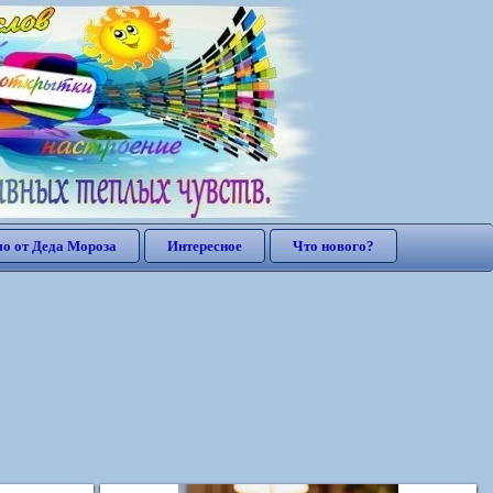
о от Деда Мороза
Интересное
Что нового?