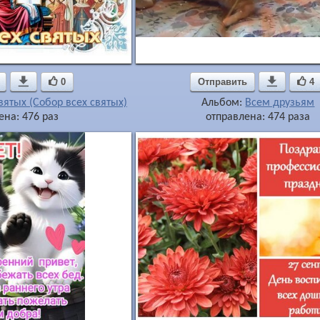

0
Отправить

4
вятых (Собор всех святых)
Альбом:
Всем друзьям
ена: 476 раз
отправлена: 474 раза