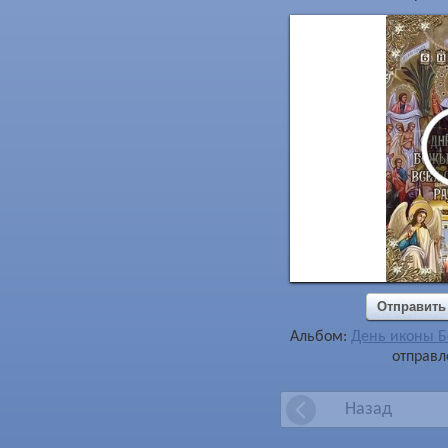
Отправить
Альбом:
День иконы Б
отправл
Назад