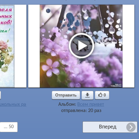
Отправить

0
ошкольных работников
Альбом:
Всем привет
отправлена: 20 раз
Вперед
... 50