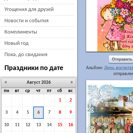
угощения для друзей
новости и события
комплименты
новый год
пока, до свидания
Отправить
Праздники по дате
Альбом:
День воспита
отправлен
«
»
Август 2026
пн
вт
ср
чт
пт
сб
вс
1
2
3
4
5
6
7
8
9
10
11
12
13
14
15
16