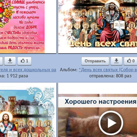

1
Отправить

0
теля и всех дошкольных работников
Альбом:
*День всех святых (Собор в
а: 1 912 раза
отправлена: 808 раз