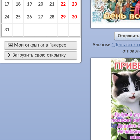
17
18
19
20
21
22
23
24
25
26
27
28
29
30
31
Отправить
Альбом:
*День всех с

Мои открытки в Галерее
отправл

Загрузить свою открытку