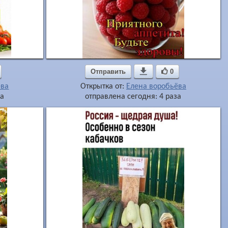
Отправить

0
ёва
Открытка от:
Елена воробьёва
за
отправлена сегодня: 4 раза