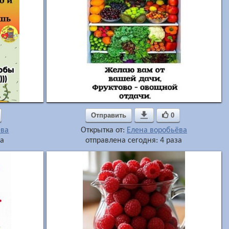
Отправить

0
ёва
Открытка от:
Елена воробьёва
за
отправлена сегодня: 4 раза