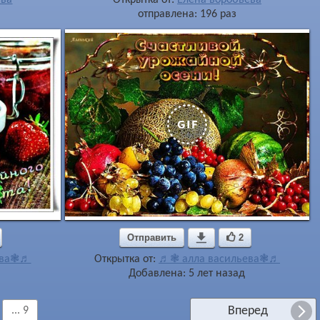
отправлена: 196 раз
Отправить

2
ева❃♬
Открытка от:
♬❃ алла васильева❃♬
Добавлена: 5 лет назад
Вперед
... 9