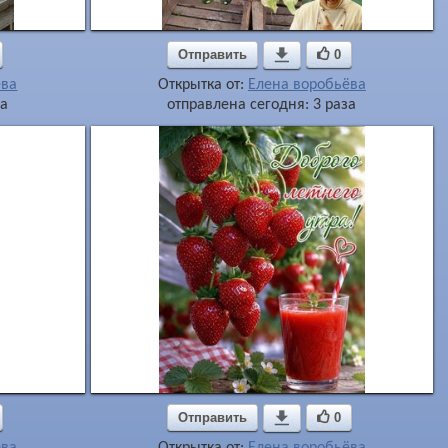
Отправить

0
ёва
Открытка от:
Елена воробьёва
за
отправлена сегодня: 3 раза
Отправить

0
ёва
Открытка от:
Елена воробьёва