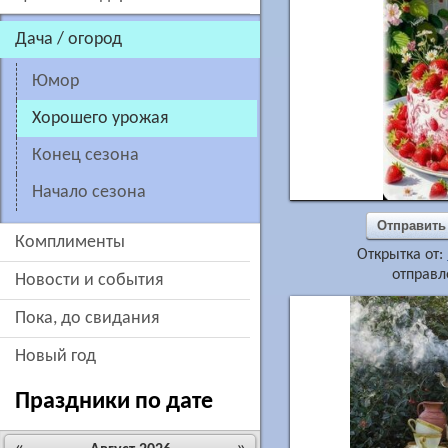
дача / огород
юмор
хорошего урожая
конец сезона
начало сезона
Отправить
комплименты
Открытка от:
отправл
новости и события
пока, до свидания
новый год
Праздники по дате