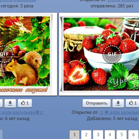
сегодня: 3 раза
отправлена: 285 раз

1
Отправить

1
алла васильева❃♬
Открытка от:
♬❃ алла василь
: 6 лет назад
Добавлена: 5 лет назад
1
2
3
4
5
6