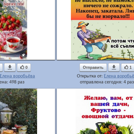

0
Отправить

1
Елена воробьёва
Открытка от:
Елена воробь
ена: 498 раз
отправлена сегодня: 4 ра