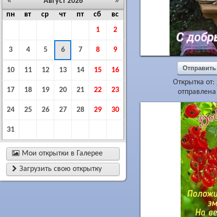
«
»
Август 2026
пн
вт
ср
чт
пт
сб
вс
1
2
3
4
5
6
7
8
9
Отправить
10
11
12
13
14
15
16
Открытка от:
17
18
19
20
21
22
23
отправлена 
24
25
26
27
28
29
30
31

Мои открытки в Галерее

Загрузить свою открытку