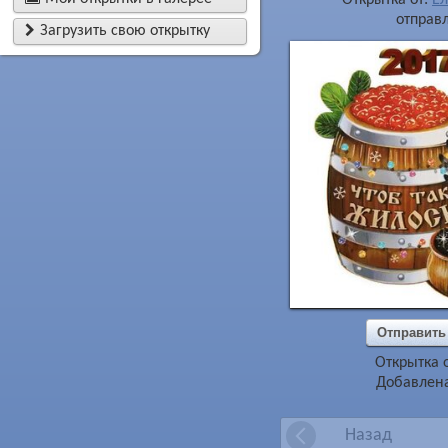
отправл

Загрузить свою открытку
Отправить
Открытка 
Добавлена
Назад