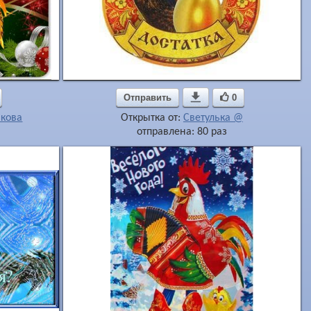
Отправить

0
икова
Открытка от:
Светулька @
отправлена: 80 раз