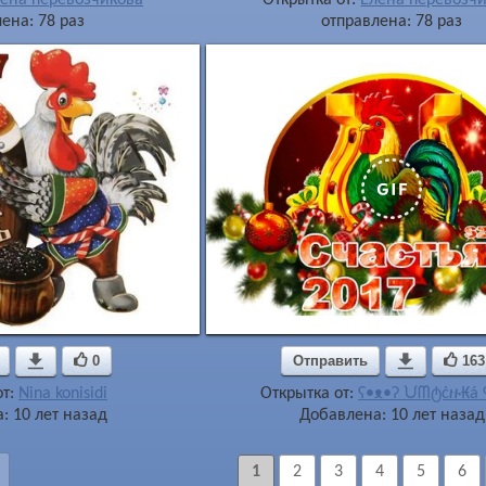
ена: 78 раз
отправлена: 78 раз

0
Отправить

163
от:
Nina konisidi
Открытка от:
ʕ•ᴥ•ʔ ᙀᗰტċዙ₭á 
: 10 лет назад
Добавлена: 10 лет назад
1
2
3
4
5
6