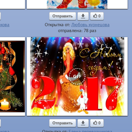
Отправить

0
икова
Открытка от:
Любовь кузнецова
отправлена: 78 раз
Отправить

0
икова
Открытка от:
Елена перевозчикова