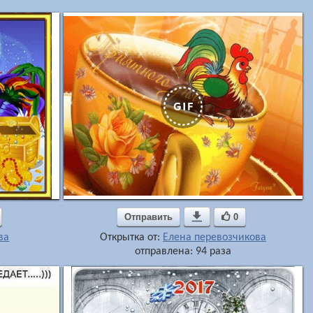
Отправить

0
ва
Открытка от:
Елена перевозчикова
отправлена: 94 раза