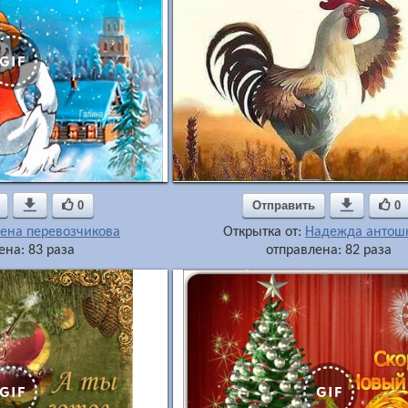

0
Отправить

0
ена перевозчикова
Открытка от:
Надежда антош
ена: 83 раза
отправлена: 82 раза