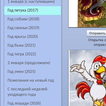
1 января (с наступившим)
год петуха (2017)
год собаки (2018)
год свиньи (2019)
Отправить
год крысы (2020)
Открытка о
отправл
год быка (2021)
год тигра (2022)
2 января (продолжаем)
год змеи (2025)
пожелания на новый год
С последней неделей
уходящего года
год лошади (2026)