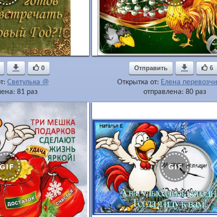

0
Отправить

6
т:
Светулька @
Открытка от:
Елена перевозч
ена: 81 раз
отправлена: 80 раз