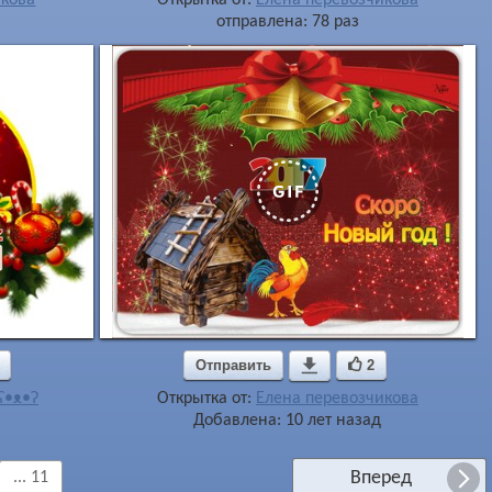
отправлена: 78 раз
Отправить

2
ʕ•ᴥ•ʔ
Открытка от:
Елена перевозчикова
Добавлена: 10 лет назад
Вперед
... 11