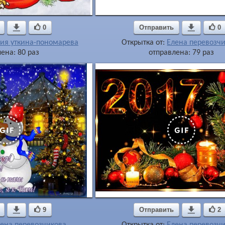

0
Отправить

0
ия уткина-пономарева
Открытка от:
Елена перевозч
ена: 80 раз
отправлена: 79 раз

9
Отправить

2
ена перевозчикова
Открытка от:
Елена перевозч