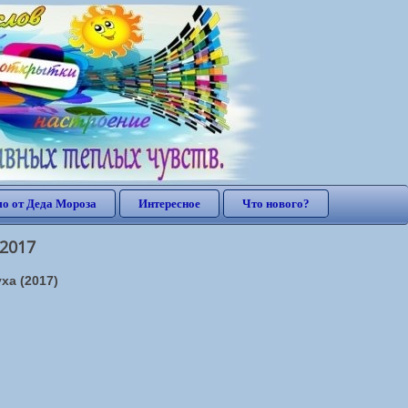
о от Деда Мороза
Интересное
Что нового?
 2017
ха (2017)