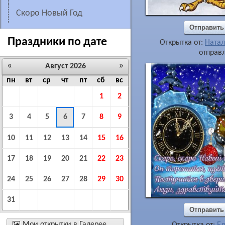
Скоро Новый Год
Отправить
Праздники по дате
Открытка от:
Натал
отправл
«
»
Август 2026
пн
вт
ср
чт
пт
сб
вс
1
2
3
4
5
6
7
8
9
10
11
12
13
14
15
16
17
18
19
20
21
22
23
24
25
26
27
28
29
30
31
Отправить

Мои открытки в Галерее
Открытка от:
Ел