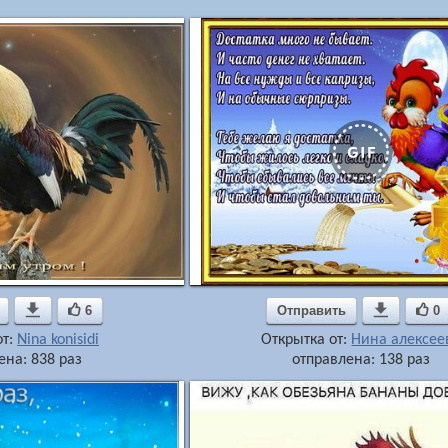

6
Отправить

0
от:
Nina konisidi
Открытка от:
Нина алексее
ена: 838 раз
отправлена: 138 раз