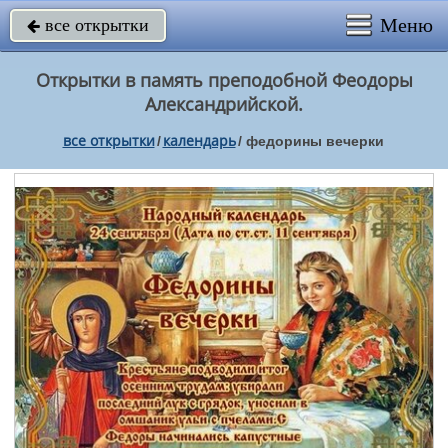
Меню
все открытки

Открытки в память преподобной Феодоры
Александрийской.
все открытки
календарь
/
/
федорины вечерки