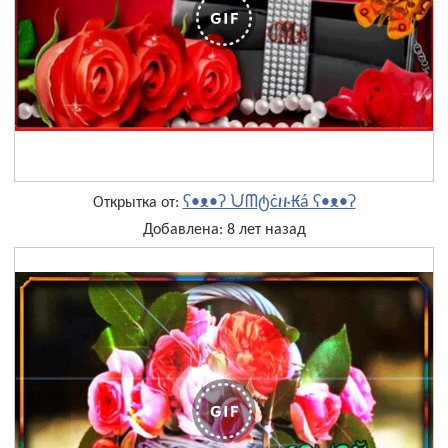
ʕ•ᴥ•ʔ ᙀᗰტċዙ₭á ʕ•ᴥ•ʔ
Открытка от:
Добавлена: 8 лет назад