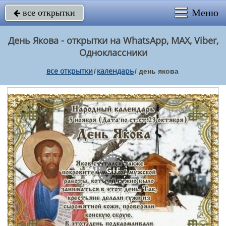
Меню
все открытки

День Якова - открытки на WhatsApp, MAX, Viber,
Одноклассники
все открытки
календарь
/
/
день якова