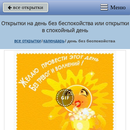
Меню
все открытки

Открытки на день без беспокойства или открытки
в спокойный день
все открытки
календарь
/
/
день без беспокойства