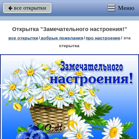
Меню
все открытки

Открытка "Замечательного настроения!"
все открытки
/
добрые пожелания
/
про настроение
/
эта
открытка