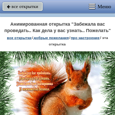
Меню
все открытки

Анимированная открытка "Забежала вас
проведать.. Как дела у вас узнать.. Пожелать"
все открытки
/
добрые пожелания
/
про настроение
/
эта
открытка