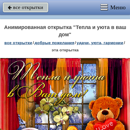
Меню
все открытки

Анимированная открытка "Тепла и уюта в ваш
дом"
все открытки
/
добрые пожелания
/
удачи, уюта, гармонии
/
эта открытка