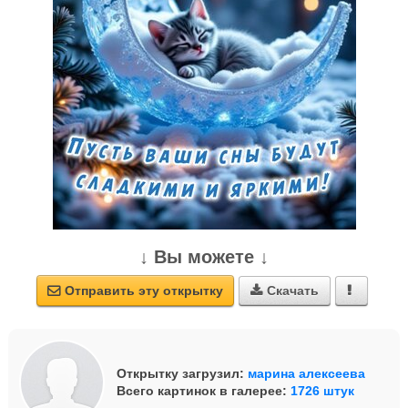
↓ Вы можете ↓
Отправить эту открытку
Скачать



Открытку загрузил:
марина алексеева
Всего картинок в галерее:
1726 штук