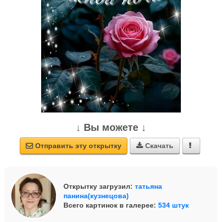
↓ Вы можете ↓
Отправить эту открытку
Скачать



Открытку загрузил:
татьяна
панина(кузнецова)
Всего картинок в галерее:
534 штук