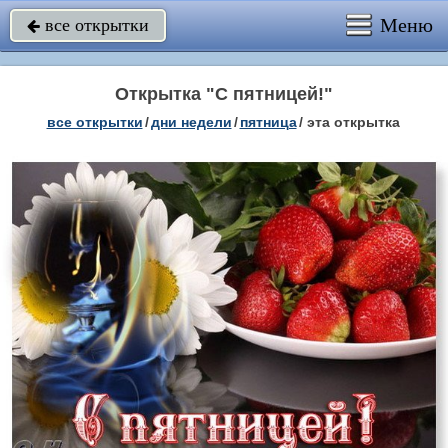
Меню
все открытки

Открытка "С пятницей!"
все открытки
/
дни недели
/
пятница
/
эта открытка