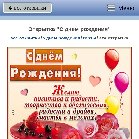
Меню
все открытки

Открытка "С днем рождения"
все открытки
/
c днем рождения
/
торты
/
эта открытка