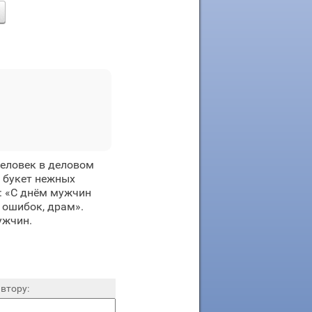
еловек в деловом
и букет нежных
: «С днём мужчин
 ошибок, драм».
ужчин.
втору: