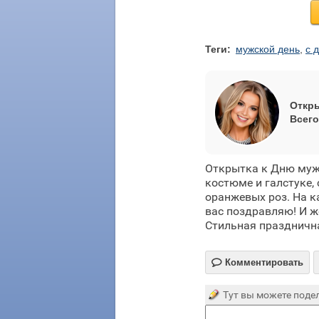
Теги:
мужской день
,
с 
Откры
Всего
Открытка к Дню муж
костюме и галстуке,
оранжевых роз. На к
вас поздравляю! И ж
Стильная празднична

Комментировать
Тут вы можете подел