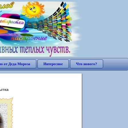
о от Деда Мороза
Интересное
Что нового?
ытка