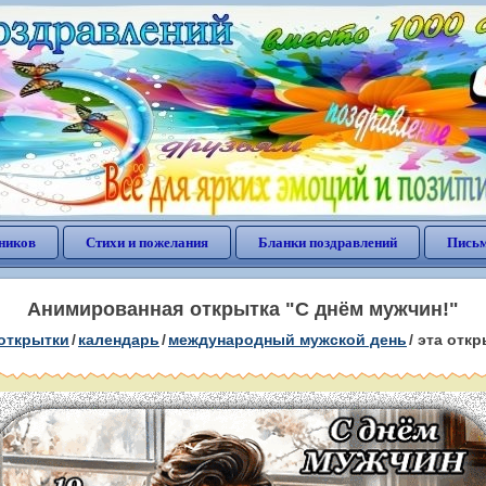
ников
Стихи и пожелания
Бланки поздравлений
Письм
Анимированная открытка "С днём мужчин!"
открытки
/
календарь
/
международный мужской день
/
эта откр