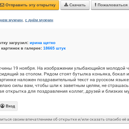
Отправить эту открытку
Скачать
Пожаловаться



днем мужчин
,
с днём мужчин
тку загрузил:
ирина щетко
 картинок в галерее:
18665 штук
чины 19 ноября. На изображении улыбающийся молодой ч
 сидящий за столом. Рядом стоят бутылка коньяка, бокал 
артинке наложен поздравительный текст на русском языке
елаю силы вам, чтобы шли к заветным целям, не страшась
я открытка для поздравления коллег, друзей и близких м

Вход
иться своим впечатлением об открытке и/или сказать спасибо её а