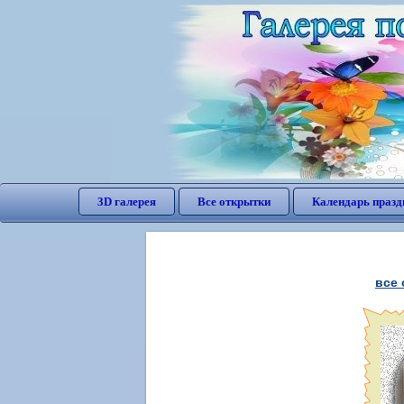
3D галерея
Все открытки
Календарь празд
все 