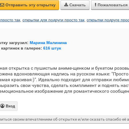
Отправить эту открытку
Скачать
Пожаловаться



 просто так
,
открытки для подруги просто так
,
открытки подруге прос
тку загрузил:
Марина Малинина
 картинок в галерее:
616 штук
ная открытка с пушистым аниме-щенком и букетом розовы
жена вдохновляющая надпись на русском языке: "Просто т
самая красивая:)". Идеально подходит для отправки любим
выразить свои чувства, сделать комплимент и поднять нас
 эмоциональное изображение для романтического сообщен

Вход
иться своим впечатлением об открытке и/или сказать спасибо её а