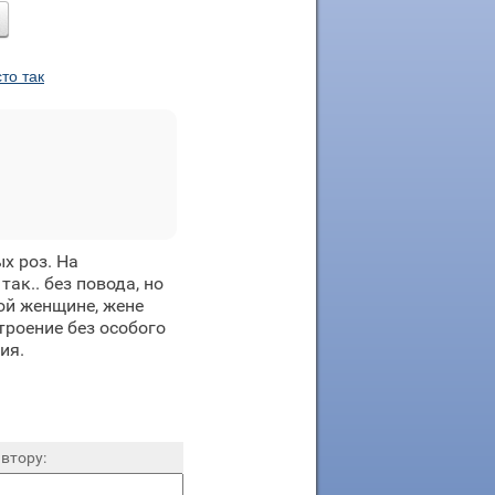
то так
х роз. На
ак.. без повода, но
ой женщине, жене
троение без особого
ия.
втору: