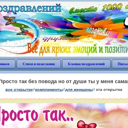
ников
Стихи и пожелания
Бланки поздравлений
Письм
Просто так без повода но от души ты у меня сама
все открытки
/
комплименты
/
для женщины
/
эта открытка