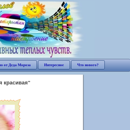
о от Деда Мороза
Интересное
Что нового?
я красивая"