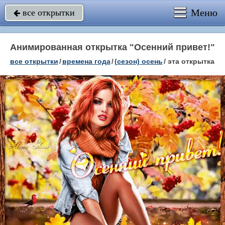
Меню
все открытки

Анимированная открытка "Осенний привет!"
все открытки
/
времена года
/
(сезон) осень
/
эта открытка