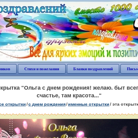
ников
Стихи и пожелания
Бланки поздравлений
Письм
рытка "Ольга с днем рождения! желаю. быт всег
счастье, там красота..."
се открытки
/
c днем рождения
/
именные открытки
/
эта открыт