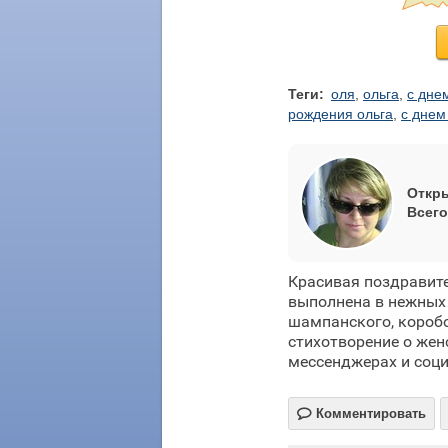
Теги:
оля
,
ольга
,
с дне
рождения ольга
,
с днем
Откры
Всего
Красивая поздравите
выполнена в нежных
шампанского, коробо
стихотворение о жен
мессенджерах и соц

Комментировать