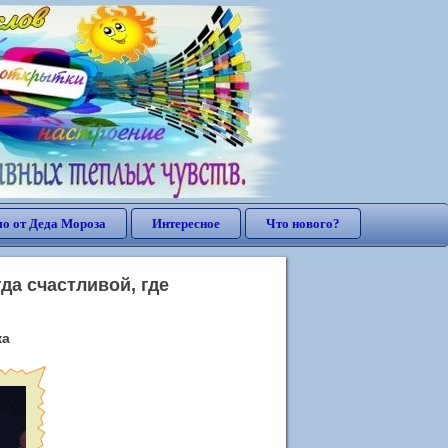
о от Деда Мороза
Интересное
Что нового?
да счастливой, где
ка