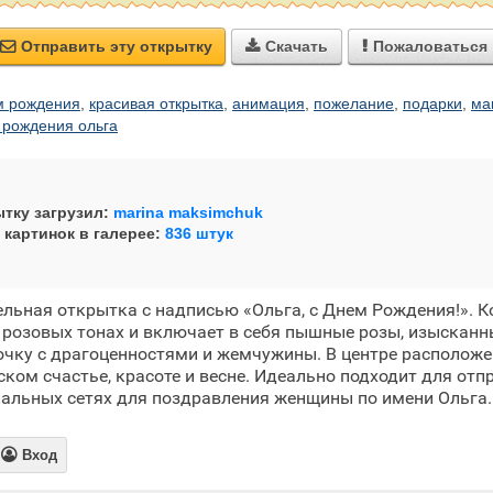
Отправить эту открытку
Скачать
Пожаловаться



м рождения
,
красивая открытка
,
анимация
,
пожелание
,
подарки
,
ма
 рождения ольга
тку загрузил:
marina maksimchuk
 картинок в галерее:
836 штук
льная открытка с надписью «Ольга, с Днем Рождения!». 
 розовых тонах и включает в себя пышные розы, изыскан
чку с драгоценностями и жемчужины. В центре расположе
ском счастье, красоте и весне. Идеально подходит для отп
иальных сетях для поздравления женщины по имени Ольга.

Вход