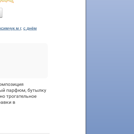
ксимчук м г
,
с днём
Композиция
ный парфюм, бутылку
но трогательное
равки в