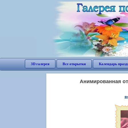
3D галерея
Все открытки
Календарь празд
Анимированная отк
в