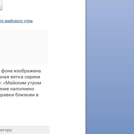
го майского утра
м фоне изображена
ная ветка сирени
е: «Майским утром
жение наполнено
правки близким в
втору: