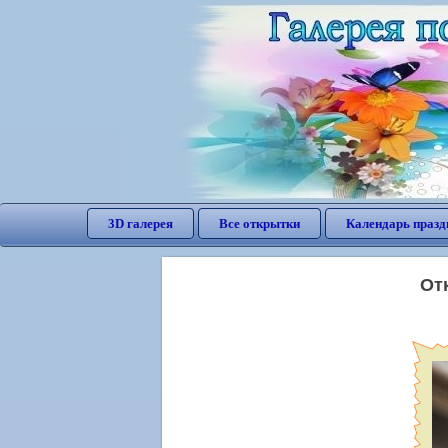
3D галерея
Все открытки
Календарь празд
От