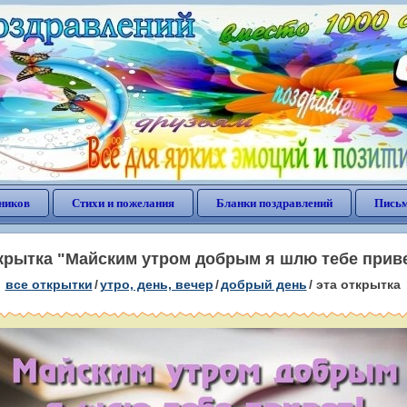
ников
Стихи и пожелания
Бланки поздравлений
Письм
крытка "Майским утром добрым я шлю тебе приве
все открытки
/
утро, день, вечер
/
добрый день
/
эта открытка