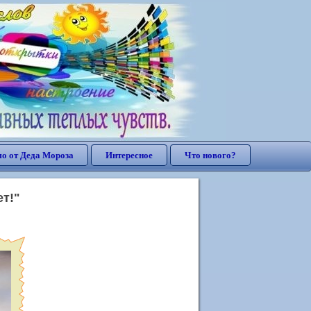
о от Деда Мороза
Интересное
Что нового?
т!"