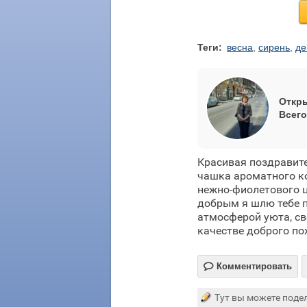
Теги:
весна
,
сирень
,
де
Откры
Всего
Красивая поздравите
чашка ароматного к
нежно-фиолетового ц
добрым я шлю тебе п
атмосферой уюта, св
качестве доброго по

Комментировать
Тут вы можете подел