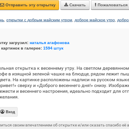
Отправить эту открытку
Скачать
Пожаловаться



нь
,
открытки с добрым майским утром
,
доброе майское утро
,
добро
тку загрузил:
наталья агафонова
 картинок в галерее:
1594 штук
льная открытка к весеннему утру. На светлом деревянно
офе в изящной зеленой чашке на блюдце, рядом лежит пыш
вета. На картинке расположены надписи на русском язык
ривет!» сверху и «Доброго весеннего дня!» снизу. Изобра
ежести и весеннего настроения, идеально подходит для от
желания.

Вход
иться своим впечатлением об открытке и/или сказать спасибо её а