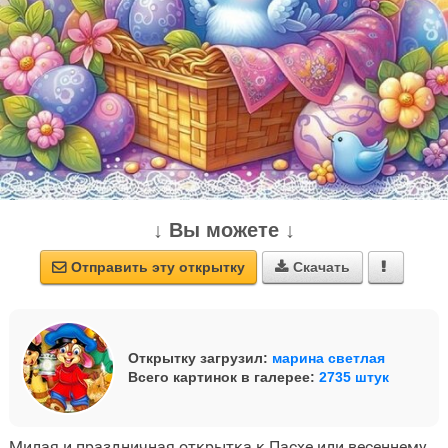
↓ Вы можете ↓
Отправить эту открытку
Скачать



Открытку загрузил:
марина светлая
Всего картинок в галерее:
2735 штук
Милая и праздничная открытка к Пасхе или весеннему