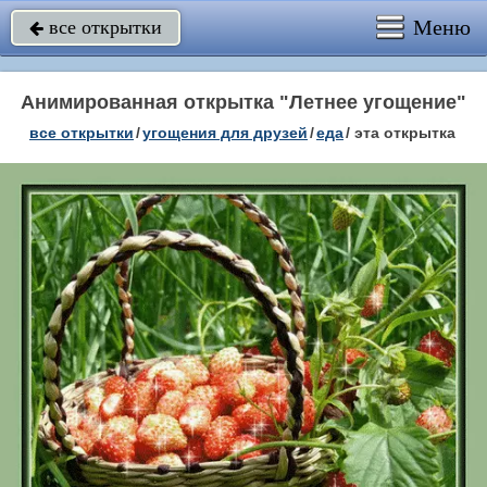
Меню
все открытки

Анимированная открытка "Летнее угощение"
все открытки
/
угощения для друзей
/
еда
/
эта открытка