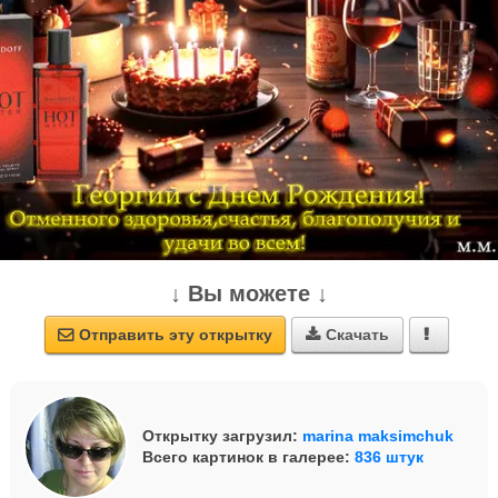
↓ Вы можете ↓
Отправить эту открытку
Скачать



Открытку загрузил:
marina maksimchuk
Всего картинок в галерее:
836 штук