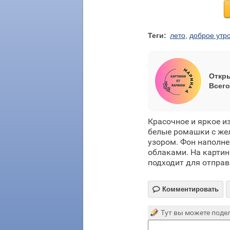
Теги:
лето
,
доброе утр
Откры
Всего
Красочное и яркое и
белые ромашки с же
узором. Фон наполне
облаками. На картин
подходит для отправ

Комментировать
Тут вы можете подел