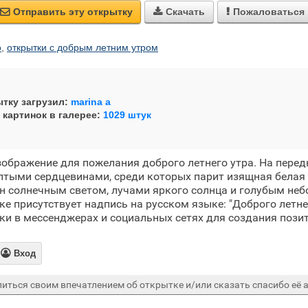
Отправить эту открытку
Скачать
Пожаловаться



о
,
открытки с добрым летним утром
тку загрузил:
marina a
 картинок в галерее:
1029 штук
зображение для пожелания доброго летнего утра. На пере
лтыми сердцевинами, среди которых парит изящная белая
н солнечным светом, лучами яркого солнца и голубым неб
ке присутствует надпись на русском языке: "Доброго летне
ки в мессенджерах и социальных сетях для создания пози

Вход
иться своим впечатлением об открытке и/или сказать спасибо её а