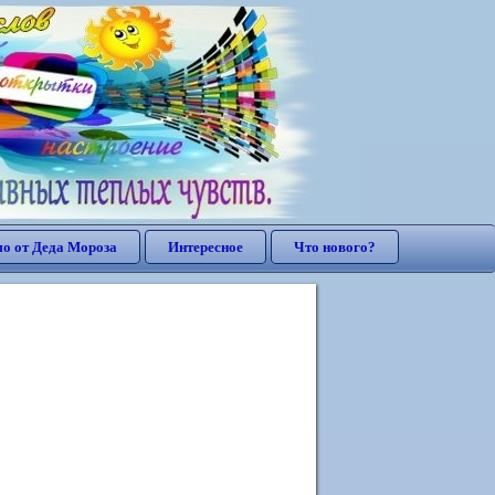
о от Деда Мороза
Интересное
Что нового?