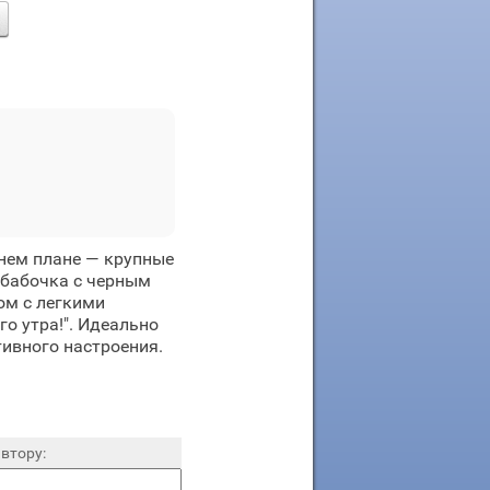
днем плане — крупные
 бабочка с черным
ом с легкими
го утра!". Идеально
тивного настроения.
втору: