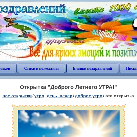
ников
Стихи и пожелания
Бланки поздравлений
Письм
Открытка "Доброго Летнего УТРА!"
все открытки
/
утро, день, вечер
/
доброе утро
/
эта открытка