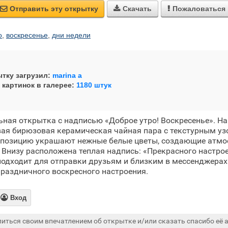
Отправить эту открытку
Скачать
Пожаловаться



о
,
воскресенье
,
дни недели
тку загрузил:
marina a
 картинок в галерее:
1180 штук
ная открытка с надписью «Доброе утро! Воскресенье». Н
вая бирюзовая керамическая чайная пара с текстурным уз
мпозицию украшают нежные белые цветы, создающие атмо
. Внизу расположена теплая надпись: «Прекрасного настро
подходит для отправки друзьям и близким в мессенджера
праздничного воскресного настроения.

Вход
иться своим впечатлением об открытке и/или сказать спасибо её а