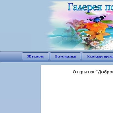
3D галерея
Все открытки
Календарь празд
Открытка "Доброе