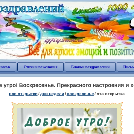
ников
Стихи и пожелания
Бланки поздравлений
Письм
 утро! Воскресенье. Прекрасного настроения и 
все открытки
/
дни недели
/
воскресенье
/
эта открытка