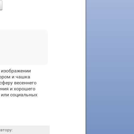
а изображении
ором и чашка
сферу весеннего
ения и хорошего
х или социальных
втору: