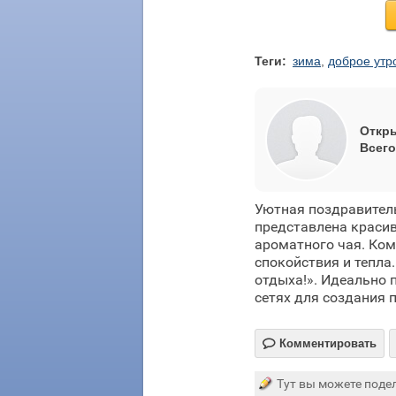
Теги:
зима
,
доброе утр
Откры
Всего
Уютная поздравитель
представлена краси
ароматного чая. Ко
спокойствия и тепла
отдыха!». Идеально 
сетях для создания 

Комментировать
Тут вы можете подел