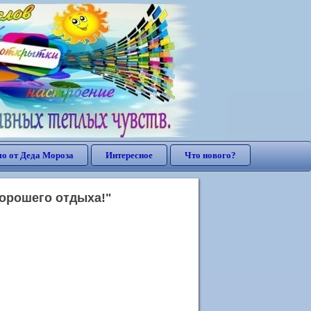
о от Деда Мороза
Интересное
Что нового?
хорошего отдыха!"