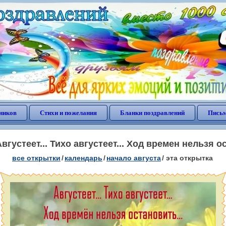
ников
Стихи и пожелания
Бланки поздравлений
Письм
вгустеет... Тихо августеет... Ход времен нельзя ос
все открытки
/
календарь
/
начало августа
/
эта открытка