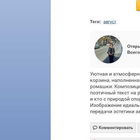
Теги:
август
Откры
Всего
Уютная и атмосферна
корзина, наполненна
ромашки. Композиция
поэтичный текст на р
и кто с природой спо
Изображение идеальн
передачи эстетики ав

Комментировать