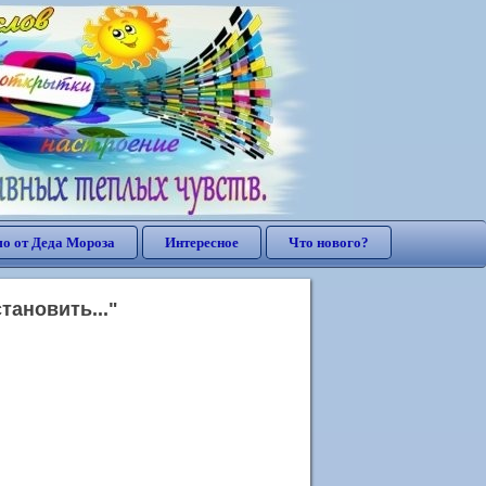
о от Деда Мороза
Интересное
Что нового?
тановить..."