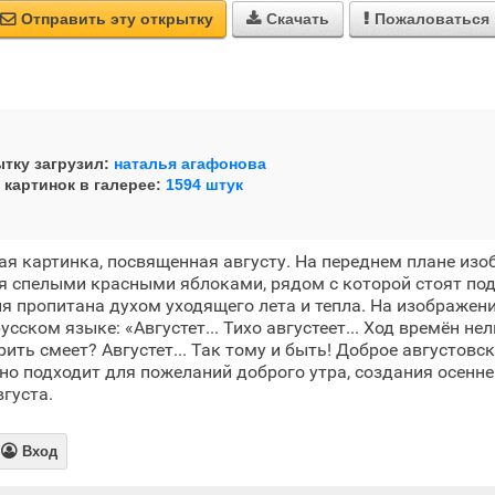
Отправить эту открытку
Скачать
Пожаловаться



тку загрузил:
наталья агафонова
 картинок в галерее:
1594 штук
я картинка, посвященная августу. На переднем плане изо
я спелыми красными яблоками, рядом с которой стоят под
 пропитана духом уходящего лета и тепла. На изображен
усском языке: «Августет... Тихо августеет... Ход времён нел
рить смеет? Августет... Так тому и быть! Доброе августовск
о подходит для пожеланий доброго утра, создания осенне
густа.

Вход