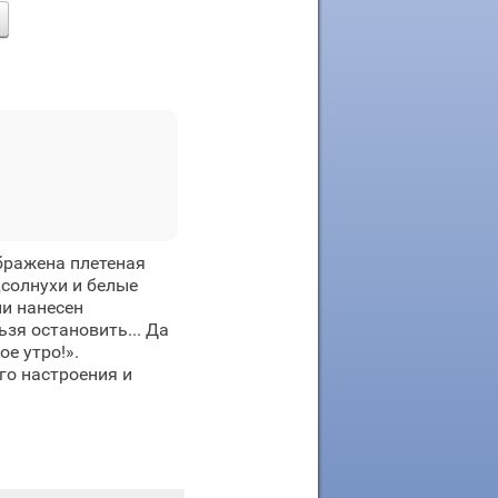
бражена плетеная
солнухи и белые
ии нанесен
ьзя остановить... Да
ое утро!».
го настроения и