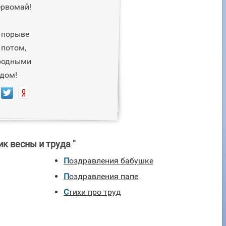
ервомай!
 порыве
 потом,
 родными
 дом!
к весны и труда "
Поздравления бабушке
Поздравления папе
Стихи про труд