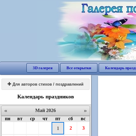
3D галерея
Все открытки
Календарь празд

Для авторов стихов / поздравлений
Календарь праздников
«
»
Май 2026
пн
вт
ср
чт
пт
сб
вс
2
3
1