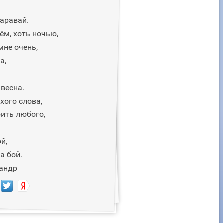
каравай.
ём, хоть ночью,
мне очень,
а,
,
 весна.
хого слова,
бить любого,
й,
а бой.
сандр