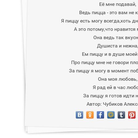
Её мне подавай,
Ведь пицца - это вам не 
Я пиццу есть могу всегда,хоть дн
А это потому,что нравится 
Она ведь так вкусн
Душиста и нежна
Ем пиццу и в душе моей
Про пиццу мне не говори пло
За пиццу я могу в момент по
Она моя любовь,
Я рад ей в час любо
За пиццу я готов идти н
Автор: Чубиков Алек