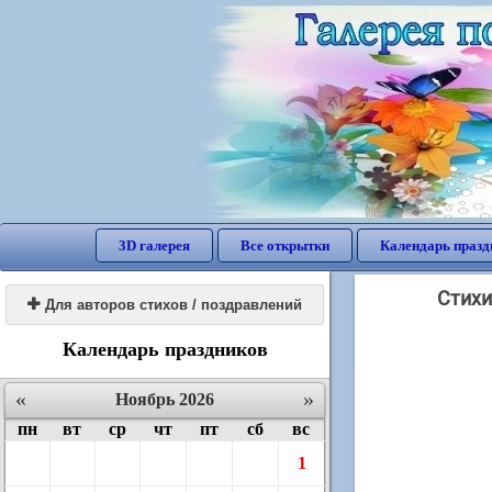
3D галерея
Все открытки
Календарь празд
Стихи

Для авторов стихов / поздравлений
Календарь праздников
«
»
Ноябрь 2026
пн
вт
ср
чт
пт
сб
вс
1