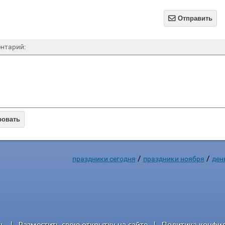

Отправить
нтарий:
ровать
/
/
праздники сегодня
праздники ноября
ден