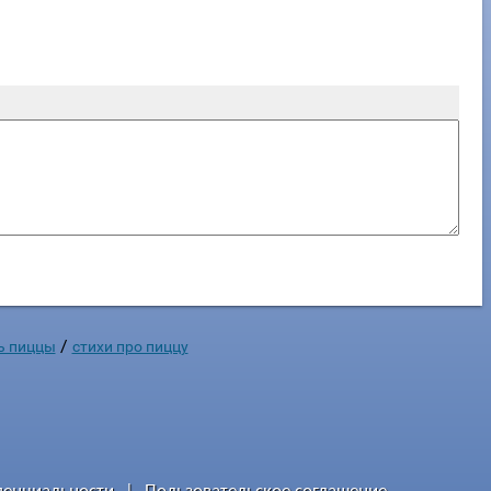
/
ь пиццы
стихи про пиццу