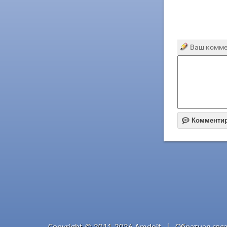
Ваш комме

Комменти