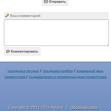

Отправить
Ваш комментарий:

Комментировать
/
/
праздники сегодня
праздники ноября
всемирный день
/
приветствий
поздравления со всемирным днем приветствий
Copyright © 2011-2026 Amdoit
|
Обратная связь
|