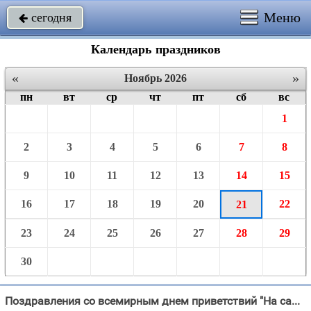
Меню
сегодня

Календарь праздников
«
»
Ноябрь 2026
пн
вт
ср
чт
пт
сб
вс
1
2
3
4
5
6
7
8
9
10
11
12
13
14
15
16
17
18
19
20
22
21
23
24
25
26
27
28
29
30
Поздравления со всемирным днем приветствий "На самих разных языках Приветствия сегодня прозвучат, Пусть настроение"