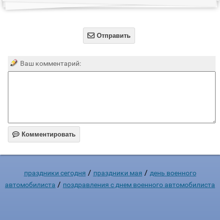

Отправить
Ваш комментарий:

Комментировать
/
/
праздники сегодня
праздники мая
день военного
/
автомобилиста
поздравления с днем военного автомобилиста