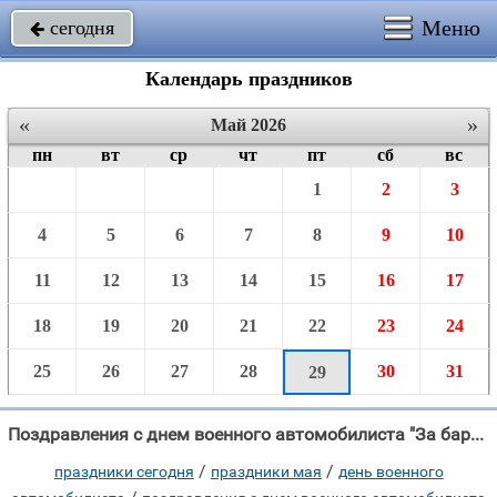
Меню
сегодня

Календарь праздников
«
»
Май 2026
пн
вт
ср
чт
пт
сб
вс
1
2
3
4
5
6
7
8
9
10
11
12
13
14
15
16
17
18
19
20
21
22
23
24
25
26
27
28
30
31
29
Поздравления с днем военного автомобилиста "За баранкой не скучаешь, Ведь хватает нам забот, И проблем не замечаешь, Пред"
/
/
праздники сегодня
праздники мая
день военного