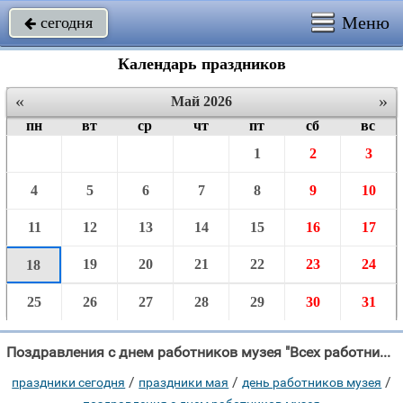
Меню
сегодня

Календарь праздников
«
»
Май 2026
пн
вт
ср
чт
пт
сб
вс
1
2
3
4
5
6
7
8
9
10
11
12
13
14
15
16
17
19
20
21
22
23
24
18
25
26
27
28
29
30
31
Поздравления с днем работников музея "Всех работников музея от души мы поздравляем!"
/
/
/
праздники сегодня
праздники мая
день работников музея