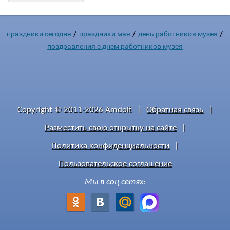
/
/
/
праздники сегодня
праздники мая
день работников музея
поздравления с днем работников музея
Copyright © 2011-2026 Amdoit
|
Обратная связь
|
Разместить свою открытку на сайте
|
Политика конфиденциальности
|
Пользовательское соглашение
Мы в соц сетях: