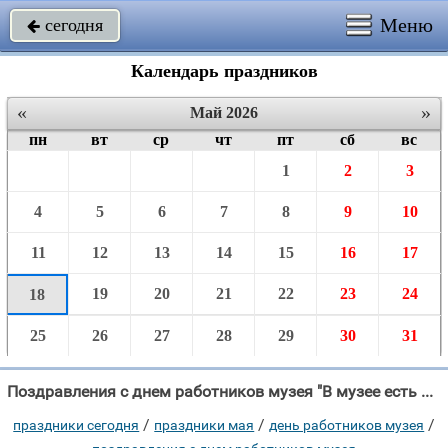
Меню
сегодня

Календарь праздников
«
»
Май 2026
пн
вт
ср
чт
пт
сб
вс
1
2
3
4
5
6
7
8
9
10
11
12
13
14
15
16
17
19
20
21
22
23
24
18
25
26
27
28
29
30
31
Поздравления с днем работников музея "В музее есть чему учиться, Завесы тайны приоткрыть, А может в чем-то "
/
/
/
праздники сегодня
праздники мая
день работников музея