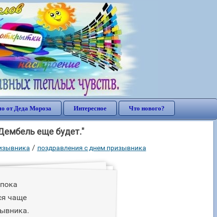
о от Деда Мороза
Интересное
Что нового?
Дембель еще будет."
/
ризывника
поздравления с днем призывника
 пока
ся чаще
зывника.