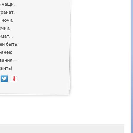
 чащи,
ранат,
 ночи,
очки,
мат...
ен быть
ранее;
звания —
жить!