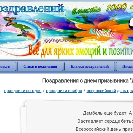
ников
Стихи и пожелания
Бланки поздравлений
Письм
Поздравления с днем призывника "
/
/
праздники сегодня
праздники ноября
всероссийский день п
Дембель еще будет. А
Заставляет сердце бить
Всероссийский день при