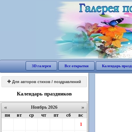
3D галерея
Все открытки
Календарь празд

Для авторов стихов / поздравлений
Календарь праздников
«
»
Ноябрь 2026
пн
вт
ср
чт
пт
сб
вс
1