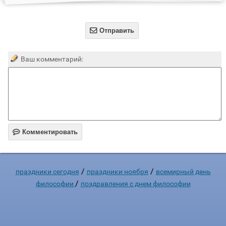

Отправить
Ваш комментарий:

Комментировать
/
/
праздники сегодня
праздники ноября
всемирный день
/
философии
поздравления с днем философии