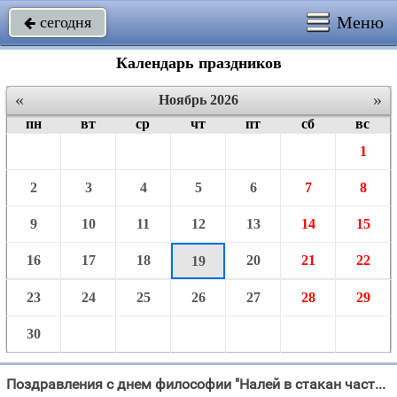
Меню
сегодня

Календарь праздников
«
»
Ноябрь 2026
пн
вт
ср
чт
пт
сб
вс
1
2
3
4
5
6
7
8
9
10
11
12
13
14
15
16
17
18
20
21
22
19
23
24
25
26
27
28
29
30
Поздравления с днем философии "Налей в стакан частичку личной мысли, В день философии ответы мы отыщем, Нам"