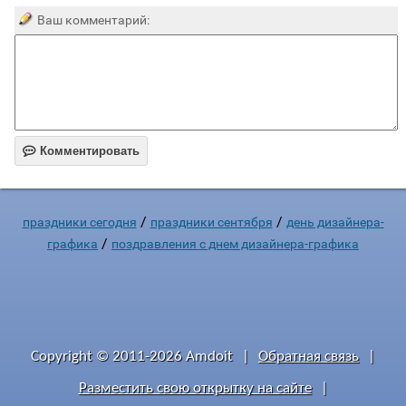
Ваш комментарий:

Комментировать
/
/
праздники сегодня
праздники сентября
день дизайнера-
/
графика
поздравления с днем дизайнера-графика
Copyright © 2011-2026 Amdoit
|
Обратная связь
|
Разместить свою открытку на сайте
|