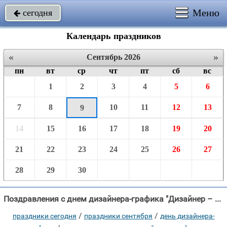
Меню
сегодня

Календарь праздников
«
»
Сентябрь 2026
пн
вт
ср
чт
пт
сб
вс
1
2
3
4
5
6
7
8
10
11
12
13
9
14
15
16
17
18
19
20
21
22
23
24
25
26
27
28
29
30
Поздравления с днем дизайнера-графика "Дизайнер – график – творческая натура, Вы создаёте чудо нам и красоту, Вы"
/
/
праздники сегодня
праздники сентября
день дизайнера-