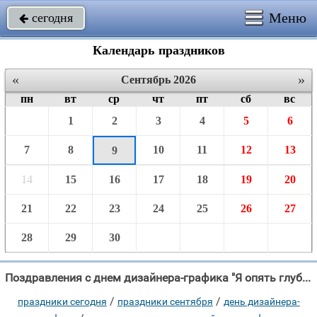
Меню
сегодня

Календарь праздников
«
»
Сентябрь 2026
пн
вт
ср
чт
пт
сб
вс
1
2
3
4
5
6
7
8
10
11
12
13
9
14
15
16
17
18
19
20
21
22
23
24
25
26
27
28
29
30
Поздравления с днем дизайнера-графика "Я опять глубокой ночью Вся в делах аки в дыму."
/
/
праздники сегодня
праздники сентября
день дизайнера-