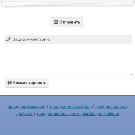

Отправить
Ваш комментарий:

Комментировать
/
/
праздники сегодня
праздники сентября
день дизайнера-
/
графика
поздравления с днем дизайнера-графика