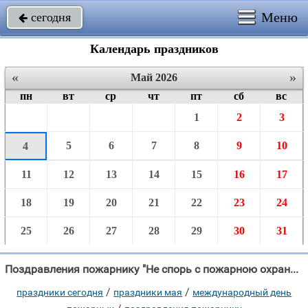
Меню
сегодня

Календарь праздников
«
»
Май 2026
пн
вт
ср
чт
пт
сб
вс
1
2
3
5
6
7
8
9
10
4
11
12
13
14
15
16
17
18
19
20
21
22
23
24
25
26
27
28
29
30
31
Поздравления пожарнику "Не спорь с пожарною охраной, здесь люди действуют упрямо, Их никогда не"
/
/
праздники сегодня
праздники мая
международный день