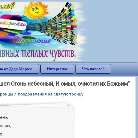
о от Деда Мороза
Интересное
Что нового?
шел Огонь небесный, И омыл, очистил их Божьим"
/
 троицы
поздравления на святую троицу
день
сный,
х