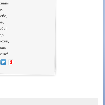
сным!
и,
ебе,
ни,
еба!
да
хожи,
подь
роже!