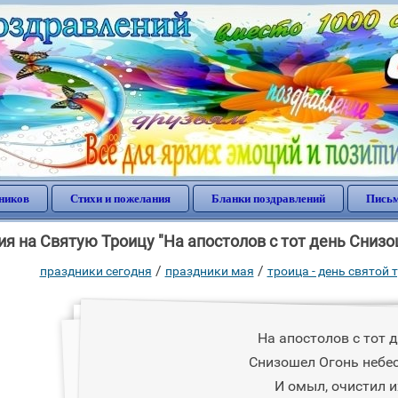
ников
Стихи и пожелания
Бланки поздравлений
Письм
я на Святую Троицу "На апостолов с тот день Снизо
/
/
праздники сегодня
праздники мая
троица - день святой
На апостолов с тот 
Снизошел Огонь небе
И омыл, очистил и