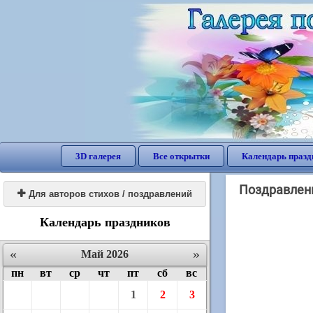
3D галерея
Все открытки
Календарь празд
Поздравлени

Для авторов стихов / поздравлений
Календарь праздников
«
»
Май 2026
пн
вт
ср
чт
пт
сб
вс
1
2
3