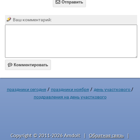

Отправить
Ваш комментарий:

Комментировать
/
/
/
праздники сегодня
праздники ноября
день участкового
поздравления на день участкового
Copyright © 2011-2026 Amdoit
|
Обратная связь
|