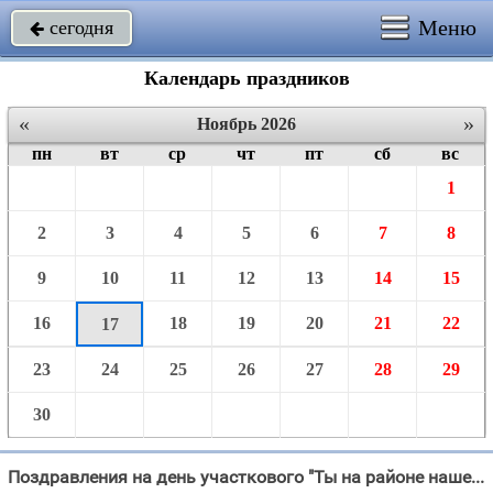
Меню
сегодня

Календарь праздников
«
»
Ноябрь 2026
пн
вт
ср
чт
пт
сб
вс
1
2
3
4
5
6
7
8
9
10
11
12
13
14
15
16
18
19
20
21
22
17
23
24
25
26
27
28
29
30
Поздравления на день участкового "Ты на районе нашем помощь всем, Ты очень классный участковый, И нет совсем таких "