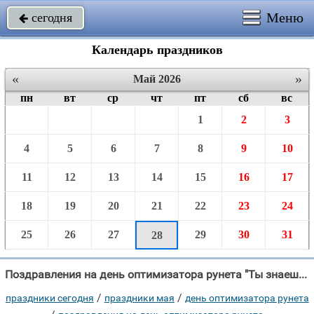
Меню
сегодня

Календарь праздников
«
»
Май 2026
пн
вт
ср
чт
пт
сб
вс
1
2
3
4
5
6
7
8
9
10
11
12
13
14
15
16
17
18
19
20
21
22
23
24
25
26
27
29
30
31
28
Поздравления на день оптимизатора рунета "Ты знаешь, как продвинуть сайт, Чтоб он вошел в десятку, И сколько нужно"
/
/
праздники сегодня
праздники мая
день оптимизатора рунета