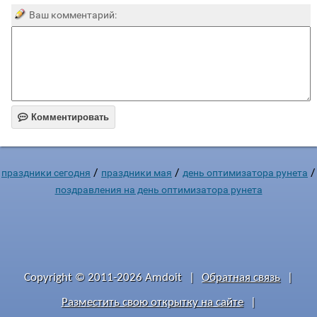
Ваш комментарий:

Комментировать
/
/
/
праздники сегодня
праздники мая
день оптимизатора рунета
поздравления на день оптимизатора рунета
Copyright © 2011-2026 Amdoit
|
Обратная связь
|
Разместить свою открытку на сайте
|