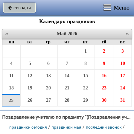
Меню
сегодня

Календарь праздников
«
»
Май 2026
пн
вт
ср
чт
пт
сб
вс
1
2
3
4
5
6
7
8
9
10
11
12
13
14
15
16
17
18
19
20
21
22
23
24
26
27
28
29
30
31
25
Поздравление учителю по предмету "(Поздравления учителю физкультуры) Вы нас научили сражаться, бороться, Не просто "
/
/
/
праздники сегодня
праздники мая
последний звонок