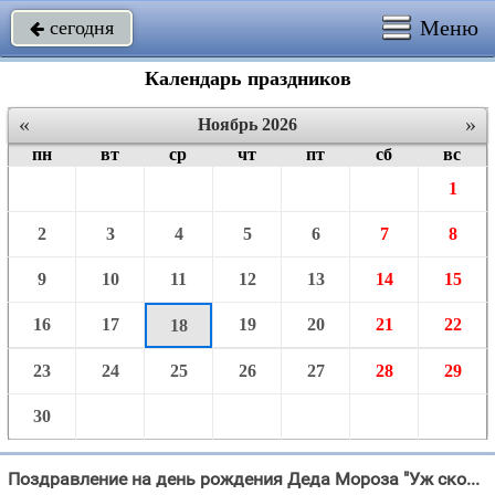
Меню
сегодня

Календарь праздников
«
»
Ноябрь 2026
пн
вт
ср
чт
пт
сб
вс
1
2
3
4
5
6
7
8
9
10
11
12
13
14
15
16
17
19
20
21
22
18
23
24
25
26
27
28
29
30
Поздравление на день рождения Деда Мороза "Уж скоро близится зима, хотя ещё и осень, Но праздник у зимы большой, родился"