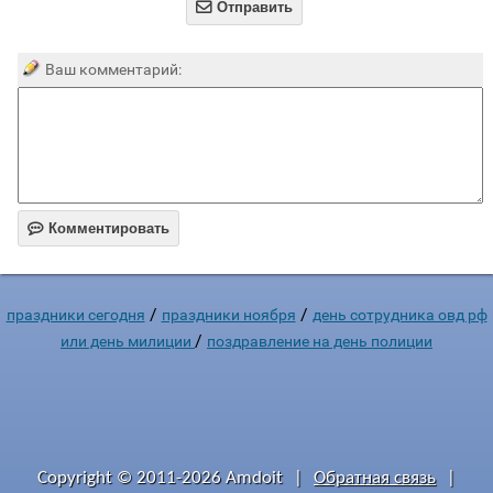

Отправить
Ваш комментарий:

Комментировать
/
/
праздники сегодня
праздники ноября
день сотрудника овд рф
/
или день милиции
поздравление на день полиции
Copyright © 2011-2026 Amdoit
|
Обратная связь
|