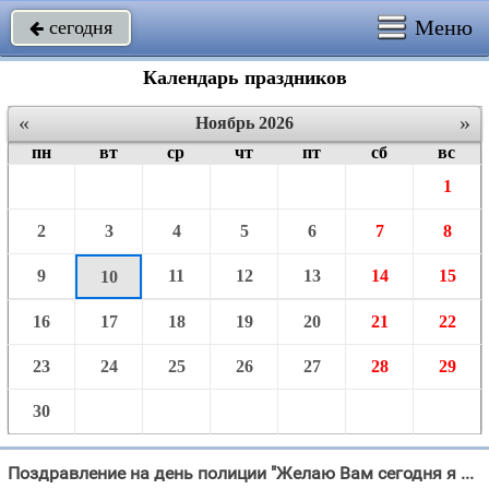
Меню
сегодня

Календарь праздников
«
»
Ноябрь 2026
пн
вт
ср
чт
пт
сб
вс
1
2
3
4
5
6
7
8
9
11
12
13
14
15
10
16
17
18
19
20
21
22
23
24
25
26
27
28
29
30
Поздравление на день полиции "Желаю Вам сегодня я Побед в работе вашей, Пусть будут верные друзья – Ведь жизнь "