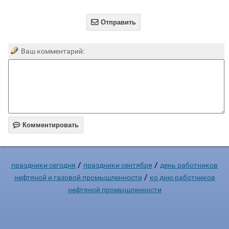

Отправить
Ваш комментарий:

Комментировать
/
/
праздники сегодня
праздники сентября
день работников
/
нефтяной и газовой промышленности
ко дню работников
нефтяной промышленности