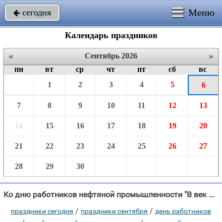
Меню
сегодня

Календарь праздников
«
»
Сентябрь 2026
пн
вт
ср
чт
пт
сб
вс
1
2
3
4
5
6
7
8
9
10
11
12
13
14
15
16
17
18
19
20
21
22
23
24
25
26
27
28
29
30
Ко дню работников нефтяной промышленности "В век прогресса газ и нефть ничем не заменить, В нашей жизни они необходимы."
/
/
праздники сегодня
праздники сентября
день работников