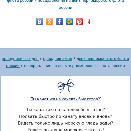
/
флота россии
поздравления на день черноморского флота
россии
/
/
праздники сегодня
праздники мая
день черноморского флота
/
россии
поздравления на день черноморского флота россии
"Ты качаться на качелях был готов?"
Ты качаться на качелях был готов?
Ползать быстро по канату вновь и вновь?
Видеть только лишь морскую гладь воды?
Если – да, душа морская – это ты!