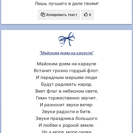
Лишь лучшего в деле твоем!


Копировать текст
6
"Майским днем на карауле"
Майским днем на карауле
Встанет грозно гордый флот.
И парадным маршем люди
Будут радовать народ.
Веет флаг в небесном свете,
Гимн торжественно звучит.
И разносит звуки ветер-
Звуки радости и битв.
Звуки праздника большого
И любви к родной земле.
Ну а море, море снова