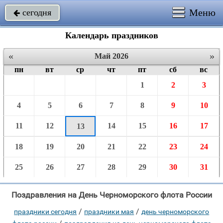
Меню
сегодня

Календарь праздников
«
»
Май 2026
пн
вт
ср
чт
пт
сб
вс
1
2
3
4
5
6
7
8
9
10
11
12
14
15
16
17
13
18
19
20
21
22
23
24
25
26
27
28
29
30
31
Поздравления на День Черноморского флота России
/
/
праздники сегодня
праздники мая
день черноморского