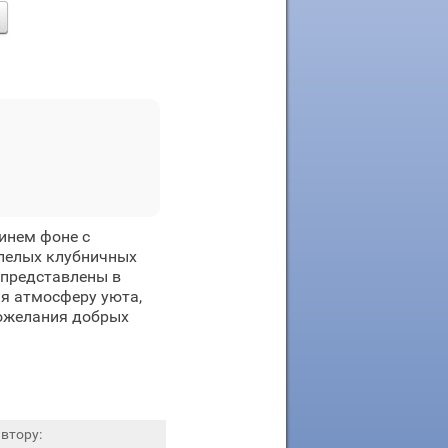
инем фоне с
пелых клубничных
 представлены в
ая атмосферу уюта,
пожелания добрых
втору: