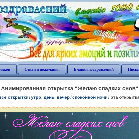
ников
Стихи и пожелания
Бланки поздравлений
Письм
Анимированная открытка "Желаю сладких снов"
все открытки
/
утро, день, вечер
/
спокойной ночи
/
эта открытк