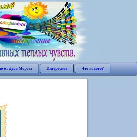
о от Деда Мороза
Интересное
Что нового?
а