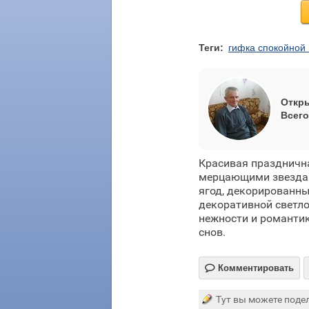
Теги:
гифка спокойной 
Откры
Всего
Красивая празднична
мерцающими звездам
ягод, декорированн
декоративной светло
нежности и романтик
снов.

Комментировать
Тут вы можете подел