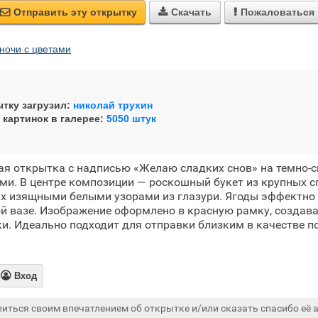
Отправить эту открытку
Скачать
Пожаловаться



ночи с цветами
тку загрузил:
николай трухин
 картинок в галерее:
5050 штук
я открытка с надписью «Желаю сладких снов» на темно-с
и. В центре композиции — роскошный букет из крупных с
ых изящными белыми узорами из глазури. Ягоды эффектно
й вазе. Изображение оформлено в красную рамку, создав
и. Идеально подходит для отправки близким в качестве 

Вход
иться своим впечатлением об открытке и/или сказать спасибо её а