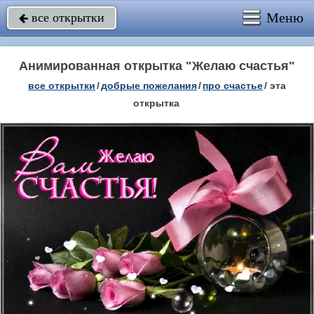
Меню
все открытки

Анимированная открытка "Желаю счастья"
все открытки
/
добрые пожелания
/
про счастье
/
эта
открытка