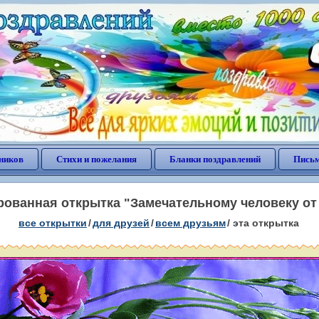
ников
Стихи и пожелания
Бланки поздравлений
Письм
ованная открытка "Замечательному человеку от
все открытки
/
для друзей
/
всем друзьям
/
эта открытка