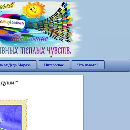
о от Деда Мороза
Интересное
Что нового?
 души!"