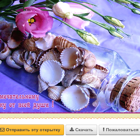
Отправить эту открытку
Скачать
Пожаловаться


