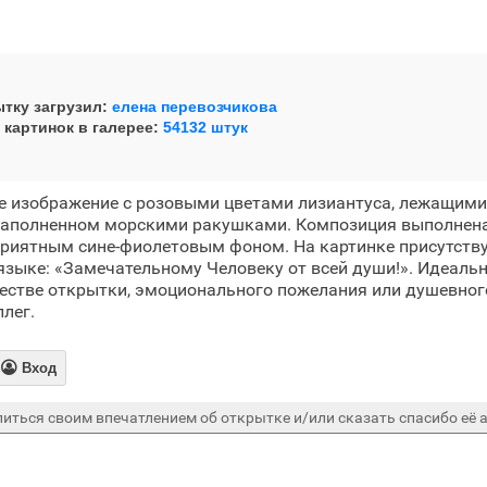
тку загрузил:
елена перевозчикова
 картинок в галерее:
54132 штук
е изображение с розовыми цветами лизиантуса, лежащими
 наполненном морскими ракушками. Композиция выполнена
приятным сине-фиолетовым фоном. На картинке присутств
языке: «Замечательному Человеку от всей души!». Идеаль
честве открытки, эмоционального пожелания или душевног
ллег.

Вход
иться своим впечатлением об открытке и/или сказать спасибо её а