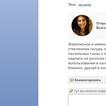
Теги:
друзьям
Откры
Всего
Живописное и нежно
стеклянном сосуде,
пастельных тонах с 
надпись на русском 
использования в ка
близких, друзей и ко

Комментировать
Тут вы можете подел